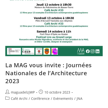
La MAG vous invite : Journées
Nationales de l’Architecture
2023
Auteur/autrice
Publication
maguadelzjWP
10 octobre 2023
de
publiée :
Post
Café Archi
/
Conférence
/
Evènements
/
JNA
la
category:
publication :