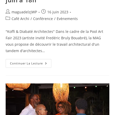
Auteur/autrice
Publication
maguadelzjWP
16 juin 2023
de
publiée :
Post
Café Archi
/
Conférence
/
Evènements
la
category:
publication :
"Koffi & Diabaté Architectes" Dans le cadre de la Pool Art
Fair 2023 (artiste invité Fredéric Bruly Bouabré), la MAG
vous propose de découvrir le travail architectural d'un
tandem d'architectes…
Café
Continuer La Lecture
Archi
#32
:
« Koffi
&
Diabaté
Architectes »
Dans
Le
Cadre
De
La
Pool
Art