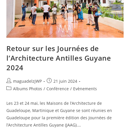
Retour sur les Journées de
l’Architecture Antilles Guyane
2024
Auteur/autrice
Publication
maguadelzjWP
21 juin 2024
de
publiée :
Post
Albums Photos
/
Conférence
/
Evènements
la
category:
publication :
Les 23 et 24 mai, les Maisons de l’Architecture de
Guadeloupe, Martinique et Guyane se sont réunies en
Guadeloupe pour la première édition des Journées de
l’Architecture Antilles Guyane (JAAG).…