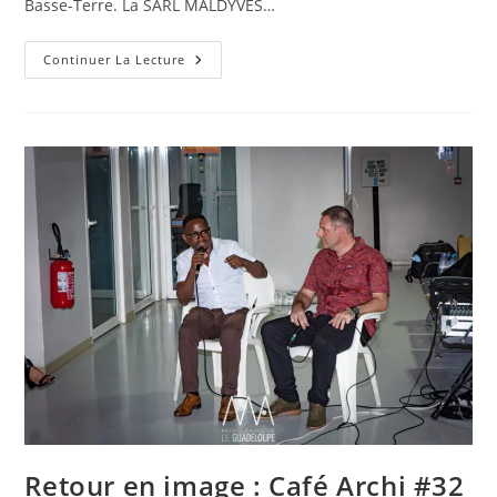
Basse-Terre. La SARL MALDYVES…
Retour
Continuer La Lecture
En
Image
:
Conférence
« Le
Projet
Maldyves »,
Le
Vendredi
23
Juin
Au
Lycée
Raoul-
Georges
Nicolo
Retour en image : Café Archi #32