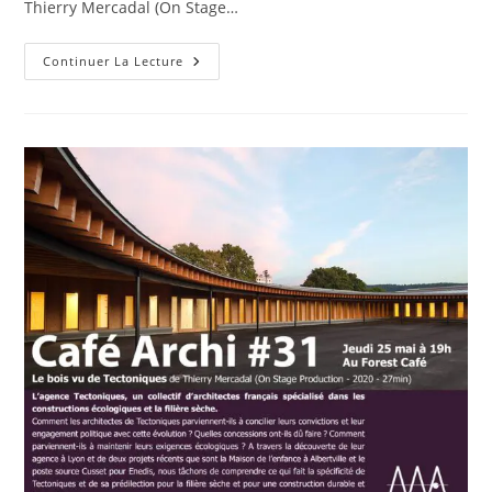
Thierry Mercadal (On Stage…
Retour
Continuer La Lecture
En
Image
:
Café
Archi
#31
–
»
Le
Bois
Vu
De
Tectoniques
»
De
Thierry
Mercadal,
Le
Jeudi
25
Mai