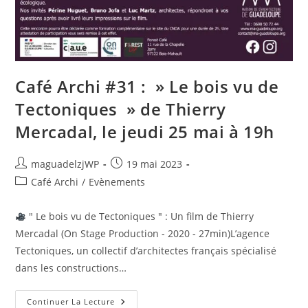
Café Archi #31 : » Le bois vu de
Tectoniques » de Thierry
Mercadal, le jeudi 25 mai à 19h
Auteur/autrice
Publication
maguadelzjWP
19 mai 2023
de
publiée :
Post
Café Archi
/
Evènements
la
category:
publication :
" Le bois vu de Tectoniques " : Un film de Thierry
Mercadal (On Stage Production - 2020 - 27min)L’agence
Tectoniques, un collectif d’architectes français spécialisé
dans les constructions…
Café
Continuer La Lecture