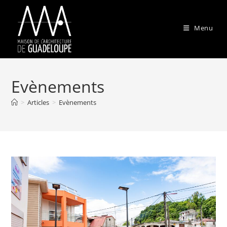
Skip
to
Menu
content
Evènements
>
Articles
>
Evènements