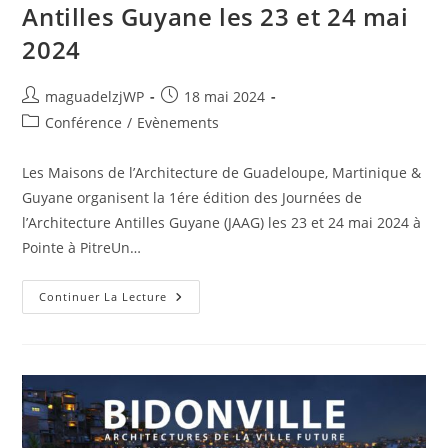
Antilles Guyane les 23 et 24 mai
2024
Auteur/autrice
Publication
maguadelzjWP
18 mai 2024
de
publiée :
Post
Conférence
/
Evènements
la
category:
publication :
Les Maisons de l’Architecture de Guadeloupe, Martinique &
Guyane organisent la 1ére édition des Journées de
l’Architecture Antilles Guyane (JAAG) les 23 et 24 mai 2024 à
Pointe à PitreUn…
Journées
Continuer La Lecture
De
L’Architecture
Antilles
Guyane
Les
23
Et
24
Mai
2024