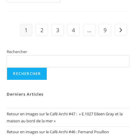
Archi
#31
:
»
Le
Bois
Vu
1
2
3
4
…
9
Aller à 
De
Tectoniques
»
De
Thierry
Rechercher
Mercadal,
Le
Jeudi
25
Mai
À
RECHERCHER
19h
Derniers Articles
Retour en images sur le Café Archi #47 : » E.1027 Eileen Gray et la
maison au bord de la mer «
Retour en images sur le Café Archi #46 : Fernand Pouillon