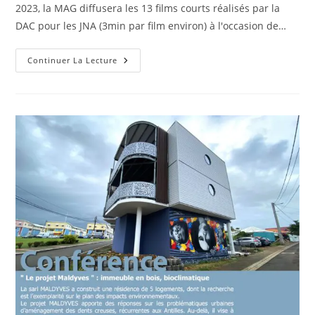
2023, la MAG diffusera les 13 films courts réalisés par la
DAC pour les JNA (3min par film environ) à l'occasion de…
Café
Continuer La Lecture
Archi
#33
Spécial
JNA
:
13
Films
Pour
13
Exemples
D’architecture
Contemporaine
Guadeloupéenne,
Jeudi
12
Et
Vendredi
13
Octobre