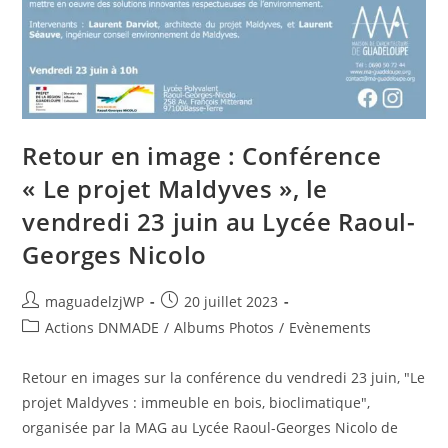
Retour en image : Conférence
« Le projet Maldyves », le
vendredi 23 juin au Lycée Raoul-
Georges Nicolo
Auteur/autrice
Publication
maguadelzjWP
20 juillet 2023
de
publiée :
Post
Actions DNMADE
/
Albums Photos
/
Evènements
la
category:
publication :
Retour en images sur la conférence du vendredi 23 juin, "Le
projet Maldyves : immeuble en bois, bioclimatique",
organisée par la MAG au Lycée Raoul-Georges Nicolo de