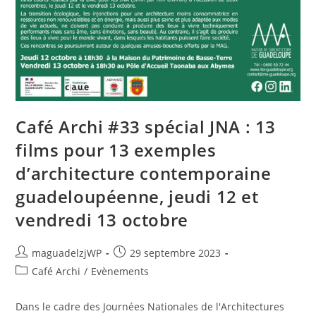
Café Archi #33 spécial JNA : 13
films pour 13 exemples
d’architecture contemporaine
guadeloupéenne, jeudi 12 et
vendredi 13 octobre
Auteur/autrice
Publication
maguadelzjWP
29 septembre 2023
de
publiée :
Post
Café Archi
/
Evènements
la
category:
publication :
Dans le cadre des Journées Nationales de l'Architectures