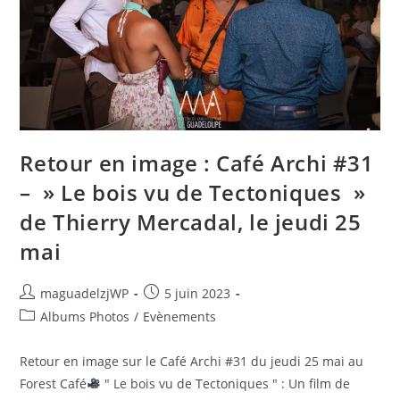
Fair
2023,
Vendredi
23
Juin
À
18h
Retour en image : Café Archi #31
– » Le bois vu de Tectoniques »
de Thierry Mercadal, le jeudi 25
mai
Auteur/autrice
Publication
maguadelzjWP
5 juin 2023
de
publiée :
Post
Albums Photos
/
Evènements
la
category:
publication :
Retour en image sur le Café Archi #31 du jeudi 25 mai au
Forest Café
" Le bois vu de Tectoniques " : Un film de