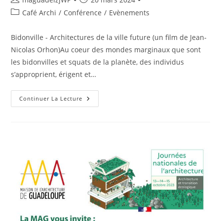
de
publiée :
Post
Café Archi
/
Conférence
/
Evènements
la
category:
publication :
Bidonville - Architectures de la ville future (un film de Jean-
Nicolas Orhon)Au coeur des mondes marginaux que sont
les bidonvilles et squats de la planète, des individus
s’approprient, érigent et…
Café
Continuer La Lecture
Archi
#34
:
Bidonville
–
Architectures
De
La
Ville
Future