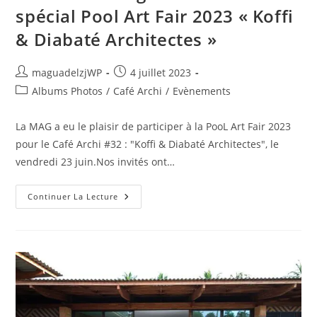
spécial Pool Art Fair 2023 « Koffi
& Diabaté Architectes »
Auteur/autrice
Publication
maguadelzjWP
4 juillet 2023
de
publiée :
Post
Albums Photos
/
Café Archi
/
Evènements
la
category:
publication :
La MAG a eu le plaisir de participer à la PooL Art Fair 2023
pour le Café Archi #32 : "Koffi & Diabaté Architectes", le
vendredi 23 juin.Nos invités ont…
Retour
Continuer La Lecture
En
Image
:
Café
Archi
#32
Spécial
Pool
Art
Fair
2023
« Koffi