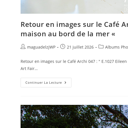
Retour en images sur le Café Ar
maison au bord de la mer «
Auteur/autrice
Publication
Post
maguadelzjWP
21 juillet 2026
Albums Pho
de
publiée :
category:
la
Retour en images sur le Café Archi 047 : " E.1027 Eileen
publication :
Art Fair…
Retour
Continuer La Lecture
En
Images
Sur
Le
Café
Archi
#47
:
»
E.1027
Eileen