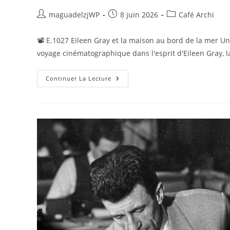
Auteur/autrice
Publication
Post
maguadelzjWP
8 juin 2026
Café Archi
de
publiée :
category:
la
📽 E.1027 Eileen Gray et la maison au bord de la mer U
publication :
voyage cinématographique dans l'esprit d'Eileen Gray, l
Café
Continuer La Lecture
Archi
#47
:
E.1027
Eileen
Gray
Et
La
Maison
Au
Bord
De
La
Mer
–
Vendredi
26
Juin
Au
Pool
Art