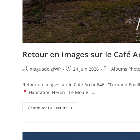
Retour en images sur le Café A
Auteur/autrice
Publication
Post
maguadelzjWP
24 juin 2026
Albums Phot
de
publiée :
category:
la
Retour en images sur le Café Archi #46 : "Fernand Pouill
publication :
Habitation Neron - Le Moule …
Retour
Continuer La Lecture
En
Images
Sur
Le
Café
Archi
#46