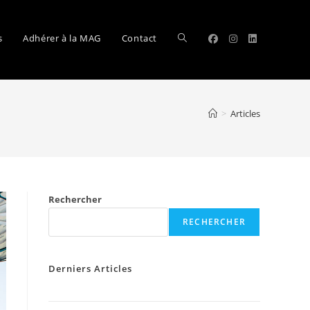
Toggle
s
Adhérer à la MAG
Contact
website
>
Articles
search
Rechercher
RECHERCHER
Derniers Articles