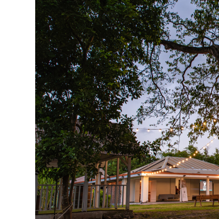
Gray
Et
La
Maison
Au
Bord
De
La
Mer
«