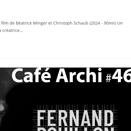
n film de Béatrice Minger et Christoph Schaub (2024 - 90mn) Un
a créatrice…