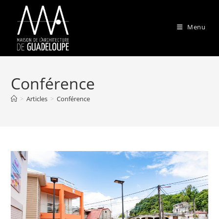
Skip
to
Menu
content
Conférence
>
Articles
>
Conférence