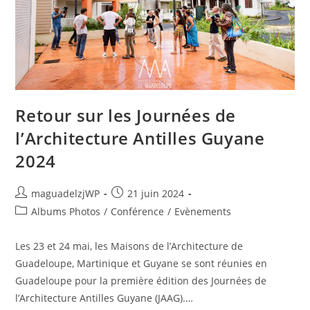
Retour sur les Journées de
l’Architecture Antilles Guyane
2024
Auteur/autrice
Publication
maguadelzjWP
21 juin 2024
de
publiée :
Post
Albums Photos
/
Conférence
/
Evènements
la
category:
publication :
Les 23 et 24 mai, les Maisons de l’Architecture de
Guadeloupe, Martinique et Guyane se sont réunies en
Guadeloupe pour la première édition des Journées de
l’Architecture Antilles Guyane (JAAG).…