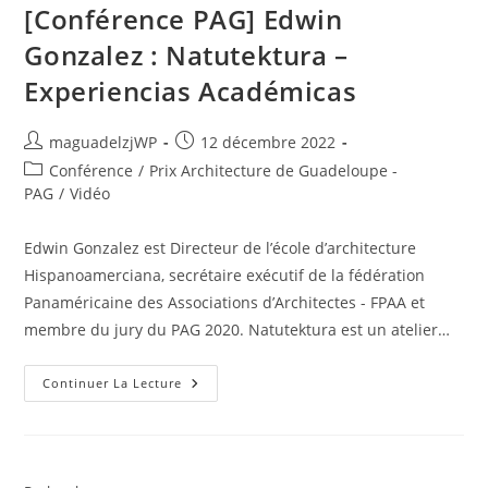
[Conférence PAG] Edwin
Gonzalez : Natutektura –
Experiencias Académicas
Auteur/autrice
Publication
maguadelzjWP
12 décembre 2022
de
publiée :
Post
Conférence
/
Prix Architecture de Guadeloupe -
la
category:
PAG
/
Vidéo
publication :
Edwin Gonzalez est Directeur de l’école d’architecture
Hispanoamerciana, secrétaire exécutif de la fédération
Panaméricaine des Associations d’Architectes - FPAA et
membre du jury du PAG 2020. Natutektura est un atelier…
[Conférence
Continuer La Lecture
PAG]
Edwin
Gonzalez
:
Natutektura
–