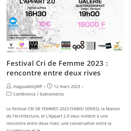
Festival Cri de Femme 2023 :
rencontre entre deux rives
Auteur/autrice
Publication
maguadelzjWP
12 mars 2023
de
publiée :
Post
Conférence
/
Evènements
la
category:
publication :
Le Festival CRI DE FEMMES 2023 (YABISI SERIES), la Maison
de l'Architecture, et L'Appart 2.0 vous invitent à une
rencontre entre deux rives: une conversation entre la
Guadeloupe et le…