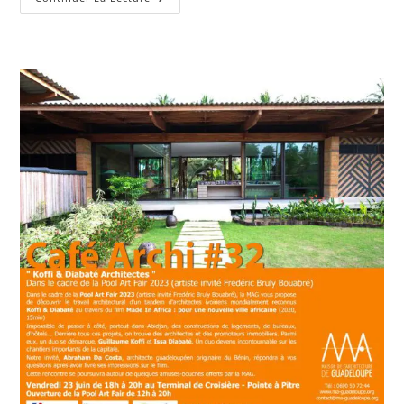
MAG
Vous
Invite
:
Journées
Nationales
De
L’Architecture
2023