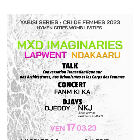
:
« Koffi
&
Diabaté
Architectes »
Dans
Le
Cadre
De
La
Pool
Art
Fair
2023,
Vendredi
23
Juin
À
18h