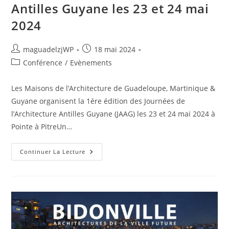
Antilles Guyane les 23 et 24 mai
2024
Auteur/autrice
Publication
maguadelzjWP
18 mai 2024
de
publiée :
Post
Conférence
/
Evènements
la
category:
publication :
Les Maisons de l’Architecture de Guadeloupe, Martinique &
Guyane organisent la 1ére édition des Journées de
l’Architecture Antilles Guyane (JAAG) les 23 et 24 mai 2024 à
Pointe à PitreUn…
Journées
Continuer La Lecture
De
L’Architecture
Antilles
Guyane
Les
23
Et
24
Mai
2024