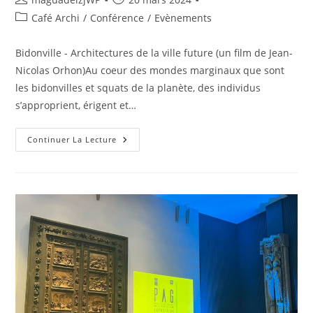
de
publiée :
Post
Café Archi
/
Conférence
/
Evènements
la
category:
publication :
Bidonville - Architectures de la ville future (un film de Jean-
Nicolas Orhon)Au coeur des mondes marginaux que sont
les bidonvilles et squats de la planète, des individus
s’approprient, érigent et…
Café
Continuer La Lecture
Archi
#34
:
Bidonville
–
Architectures
De
La
Ville
Future