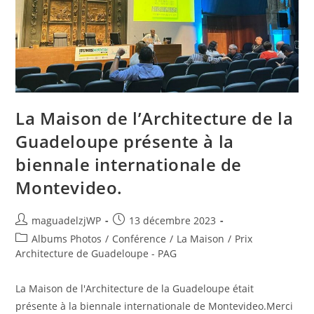
La Maison de l’Architecture de la
Guadeloupe présente à la
biennale internationale de
Montevideo.
Auteur/autrice
Publication
maguadelzjWP
13 décembre 2023
de
publiée :
Post
Albums Photos
/
Conférence
/
La Maison
/
Prix
la
category:
Architecture de Guadeloupe - PAG
publication :
La Maison de l'Architecture de la Guadeloupe était
présente à la biennale internationale de Montevideo.Merci