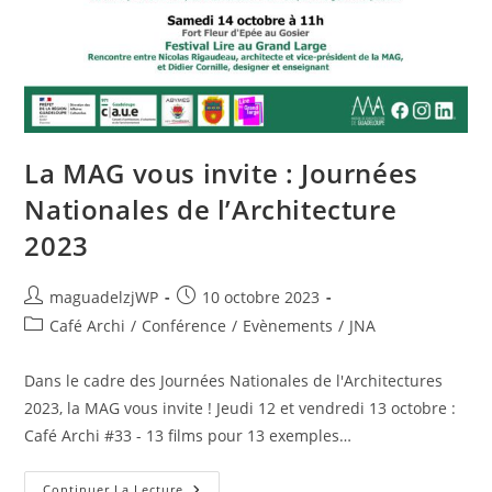
La MAG vous invite : Journées
Nationales de l’Architecture
2023
Auteur/autrice
Publication
maguadelzjWP
10 octobre 2023
de
publiée :
Post
Café Archi
/
Conférence
/
Evènements
/
JNA
la
category:
publication :
Dans le cadre des Journées Nationales de l'Architectures
2023, la MAG vous invite ! Jeudi 12 et vendredi 13 octobre :
Café Archi #33 - 13 films pour 13 exemples…
La
Continuer La Lecture