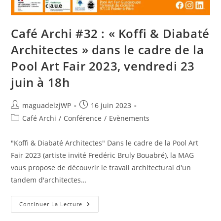
Café Archi #32 : « Koffi & Diabaté
Architectes » dans le cadre de la
Pool Art Fair 2023, vendredi 23
juin à 18h
Auteur/autrice
Publication
maguadelzjWP
16 juin 2023
de
publiée :
Post
Café Archi
/
Conférence
/
Evènements
la
category:
publication :
"Koffi & Diabaté Architectes" Dans le cadre de la Pool Art
Fair 2023 (artiste invité Fredéric Bruly Bouabré), la MAG
vous propose de découvrir le travail architectural d'un
tandem d'architectes…
Café
Continuer La Lecture
Archi
#32