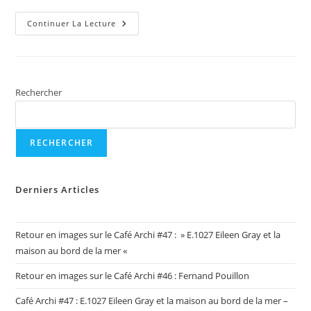
Retour
Continuer La Lecture
En
Image
:
Workshop
Espace
Textile
Le
Rechercher
Vendredi
3
Mars
2023
RECHERCHER
Derniers Articles
Retour en images sur le Café Archi #47 : » E.1027 Eileen Gray et la
maison au bord de la mer «
Retour en images sur le Café Archi #46 : Fernand Pouillon
Café Archi #47 : E.1027 Eileen Gray et la maison au bord de la mer –