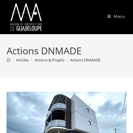
Skip
to
Menu
content
Actions DNMADE
>
Articles
>
Actions & Projets
>
Actions DNMADE