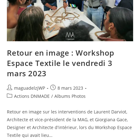
Retour en image : Workshop
Espace Textile le vendredi 3
mars 2023
Auteur/autrice
Publication
maguadelzjWP
8 mars 2023
de
publiée :
Post
Actions DNMADE
/
Albums Photos
la
category:
publication :
Retour en image sur les interventions de Laurent Darviot,
Architecte et vice-président de la MAG, et Giorgiana Gace,
Designer et Architecte d'intérieur, lors du Workshop Espace
Textile qui avait lieu…