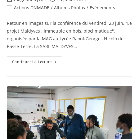
de
publiée :
Post
Actions DNMADE
/
Albums Photos
/
Evènements
la
category:
publication :
Retour en images sur la conférence du vendredi 23 juin, "Le
projet Maldyves : immeuble en bois, bioclimatique",
organisée par la MAG au Lycée Raoul-Georges Nicolo de
Basse-Terre. La SARL MALDYVES…
Retour
Continuer La Lecture
En
Image
:
Conférence
« Le
Projet
Maldyves »,
Le
Vendredi
23
Juin
Au
Lycée
Raoul-
Georges
Nicolo