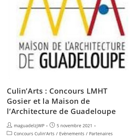
Culin’Arts : Concours LMHT
Gosier et la Maison de
l’Architecture de Guadeloupe
Auteur/autrice
Publication
maguadelzjWP
5 novembre 2021
de
publiée :
Post
Concours Culin'Arts
/
Evènements
/
Partenaires