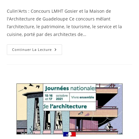
la
category:
publication :
Culin'Arts : Concours LMHT Gosier et la Maison de
l'Architecture de Guadeloupe Ce concours mêlant
l’architecture, le patrimoine, le tourisme, le service et la
cuisine, porté par des architectes de…
Culin’Arts
Continuer La Lecture
:
Concours
LMHT
Gosier
Et
La
Maison
De
L’Architecture
De
Guadeloupe