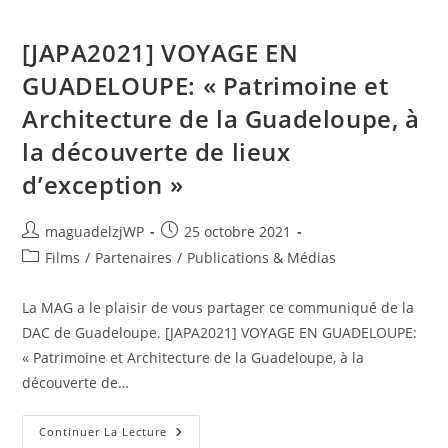
[JAPA2021] VOYAGE EN
GUADELOUPE: « Patrimoine et
Architecture de la Guadeloupe, à
la découverte de lieux
d’exception »
Auteur/autrice
Publication
maguadelzjWP
25 octobre 2021
de
publiée :
Post
Films
/
Partenaires
/
Publications & Médias
la
category:
publication :
La MAG a le plaisir de vous partager ce communiqué de la
DAC de Guadeloupe. [JAPA2021] VOYAGE EN GUADELOUPE:
« Patrimoine et Architecture de la Guadeloupe, à la
découverte de…
[JAPA2021]
Continuer La Lecture
VOYAGE