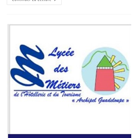
MAG
Signe
Une
Convention
D’objectif
Triennale
Avec
La
DAC