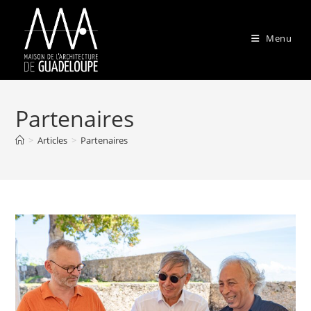
Skip
to
Menu
content
Partenaires
>
Articles
>
Partenaires