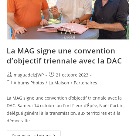
La MAG signe une convention
d’objectif triennale avec la DAC
Auteur/autrice
Publication
maguadelzjWP
21 octobre 2023
de
publiée :
Post
Albums Photos
/
La Maison
/
Partenaires
la
category:
publication :
La MAG signe une convention d’objectif triennale avec la
DAC. Samedi 14 octobre au Fort Fleur d’Épée, Noël Corbin,
délégué général à la transmission, aux territoires et à la
démocratie…
La
Continuer La Lecture