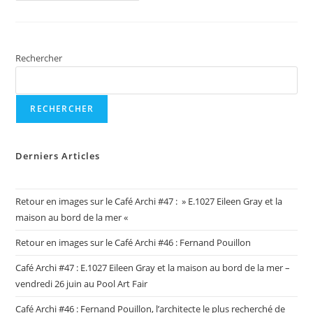
EN
GUADELOUPE:
«
Patrimoine
Et
Architecture
Rechercher
De
La
Guadeloupe,
À
La
RECHERCHER
Découverte
De
Lieux
D’exception
»
Derniers Articles
Retour en images sur le Café Archi #47 : » E.1027 Eileen Gray et la
maison au bord de la mer «
Retour en images sur le Café Archi #46 : Fernand Pouillon
Café Archi #47 : E.1027 Eileen Gray et la maison au bord de la mer –
vendredi 26 juin au Pool Art Fair
Café Archi #46 : Fernand Pouillon, l’architecte le plus recherché de