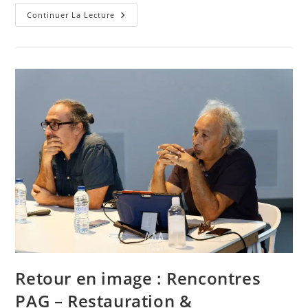
Retour
Continuer La Lecture
En
Images
:
Rencontres
PAG
–
Conception
D’un
Lieu
De
Vie
Et
D’apprentissage
Pour
Les
Tout
Petits.
Retour en image : Rencontres
PAG – Restauration &