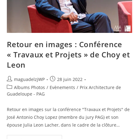
Retour en images : Conférence
« Travaux et Projets » de Choy et
Leon
Auteur/autrice
Publication
maguadelzjWP
28 juin 2022
de
publiée :
Post
Albums Photos
/
Evènements
/
Prix Architecture de
la
category:
Guadeloupe - PAG
publication :
Retour en images sur la conférence "Travaux et Projets" de
José Antonio Choy Lopez (membre du jury PAG) et son
épouse Julia Leon Lacher, dans le cadre de la clôture…