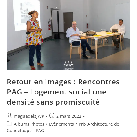
Le
Recup’Art
&
Recycl’Art
Au
Service
De
L’architecture
Retour en images : Rencontres
PAG – Logement social une
densité sans promiscuité
Auteur/autrice
Publication
maguadelzjWP
2 mars 2022
de
publiée :
Post
Albums Photos
/
Evènements
/
Prix Architecture de
la
category:
Guadeloupe - PAG
publication :