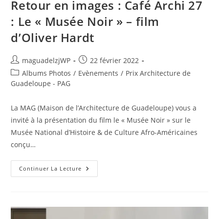
Retour en images : Café Archi 27
: Le « Musée Noir » – film
d’Oliver Hardt
Auteur/autrice
Publication
maguadelzjWP
22 février 2022
de
publiée :
Post
Albums Photos
/
Evènements
/
Prix Architecture de
la
category:
Guadeloupe - PAG
publication :
La MAG (Maison de l’Architecture de Guadeloupe) vous a
invité à la présentation du film le « Musée Noir » sur le
Musée National d’Histoire & de Culture Afro-Américaines
conçu…
Retour
Continuer La Lecture
En
Images
:
Café
Archi
27
: