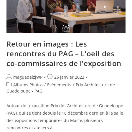
Retour en images : Les
rencontres du PAG – L’oeil des
co-commissaires de l’exposition
Auteur/autrice
Publication
maguadelzjWP
26 janvier 2022
de
publiée :
Post
Albums Photos
/
Evènements
/
Prix Architecture de
la
category:
Guadeloupe - PAG
publication :
Autour de l’exposition Prix de l’Architecture de Guadeloupe
(PAG), qui se tient depuis le 18 décembre dernier, à la salle
des expositions temporaires du Macte, plusieurs
rencontres et ateliers à…