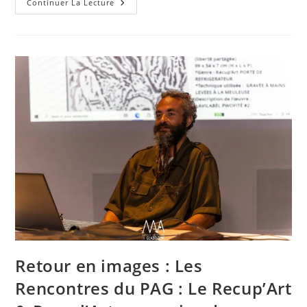
Retour
Continuer La Lecture
En
Images
:
Conférence
« Travaux
Et
Projets »
De
Choy
Et
Leon
Retour en images : Les
Rencontres du PAG : Le Recup’Art