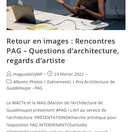
Retour en images : Rencontres
PAG – Questions d’architecture,
regards d’artiste
Auteur/autrice
Publication
maguadelzjWP
23 février 2022
de
publiée :
Post
Albums Photos
/
Evènements
/
Prix Architecture de
la
category:
Guadeloupe - PAG
publication :
Le MACTe et la MAG (Maison de l’Architecture de
Guadeloupe) présentent #PAG • L’Art au service de
l’architecture •PRÉSENTATIONDémarche artistique pour
l’exposition PAG INTERVENANTChantaléa