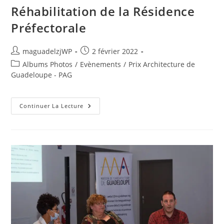
Réhabilitation de la Résidence
Préfectorale
Auteur/autrice
Publication
maguadelzjWP
2 février 2022
de
publiée :
Post
Albums Photos
/
Evènements
/
Prix Architecture de
la
category:
Guadeloupe - PAG
publication :
Retour
Continuer La Lecture
En
Image
:
Rencontres
PAG
–
Restauration
&
Réhabilitation
De
La
Résidence
Préfectorale