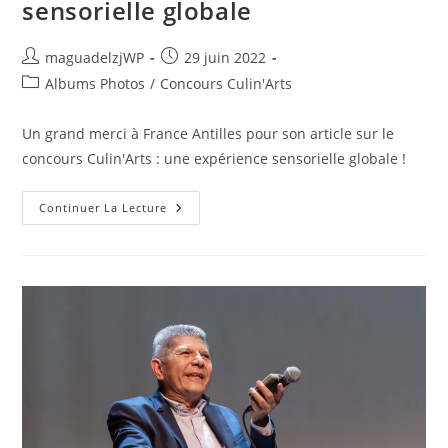
sensorielle globale
Auteur/autrice
Publication
maguadelzjWP
29 juin 2022
de
publiée :
Post
Albums Photos
/
Concours Culin'Arts
la
category:
publication :
Un grand merci à France Antilles pour son article sur le
concours Culin'Arts : une expérience sensorielle globale !
Culin’Arts
Continuer La Lecture
:
Une
Expérience
Sensorielle
Globale