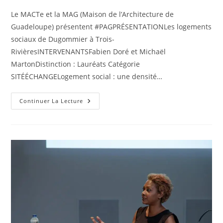
Le MACTe et la MAG (Maison de l’Architecture de
Guadeloupe) présentent #PAGPRÉSENTATIONLes logements
sociaux de Dugommier à Trois-
RivièresINTERVENANTSFabien Doré et Michaël
MartonDistinction : Lauréats Catégorie
SITÉÉCHANGELogement social : une densité…
Retour
Continuer La Lecture
En
Images
:
Rencontres
PAG
–
Logement
Social
Une
Densité
Sans
Promiscuité