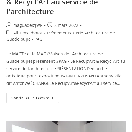
& Recycl’Art au service de
l’architecture
Auteur/autrice
Publication
maguadelzjWP
8 mars 2022
de
publiée :
Post
Albums Photos
/
Evènements
/
Prix Architecture de
la
category:
Guadeloupe - PAG
publication :
Le MACTe et la MAG (Maison de l’Architecture de
Guadeloupe) présentent #PAG • Le Recup’Art & Recycl’Art au
service de l’architecture •PRÉSENTATIONDémarche
artistique pour l’exposition PAGINTERVENANTAnthony Vila
dit AntonwéÉCHANGELe Recup’Art&Recycl’Art au service…
Retour
Continuer La Lecture
En
Images
:
Les
Rencontres
Du
PAG
: