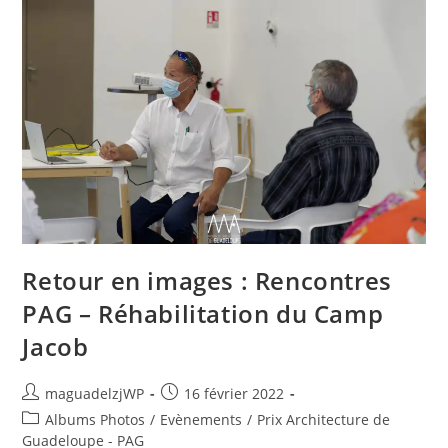
Le
«
Musée
Noir
»
–
Film
D’Oliver
Hardt
Retour en images : Rencontres
PAG – Réhabilitation du Camp
Jacob
Auteur/autrice
Publication
maguadelzjWP
16 février 2022
de
publiée :
Post
Albums Photos
/
Evènements
/
Prix Architecture de
la
category:
Guadeloupe - PAG