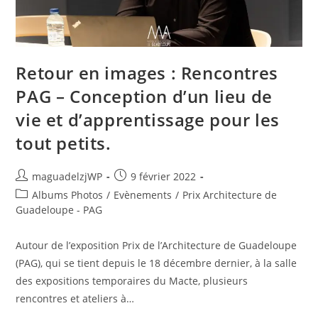
Retour en images : Rencontres
PAG – Conception d’un lieu de
vie et d’apprentissage pour les
tout petits.
Auteur/autrice
Publication
maguadelzjWP
9 février 2022
de
publiée :
Post
Albums Photos
/
Evènements
/
Prix Architecture de
la
category:
Guadeloupe - PAG
publication :
Autour de l’exposition Prix de l’Architecture de Guadeloupe
(PAG), qui se tient depuis le 18 décembre dernier, à la salle
des expositions temporaires du Macte, plusieurs
rencontres et ateliers à…