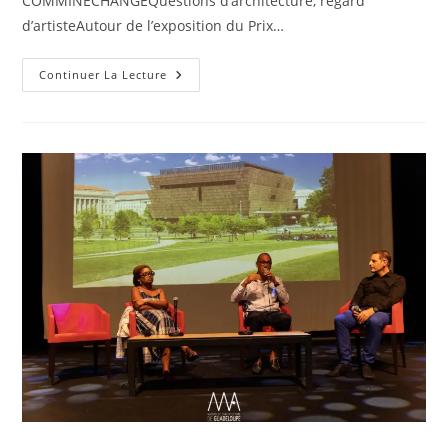
COMMINÉCHANGEQuestions d’architecture, regard
d’artisteAutour de l’exposition du Prix…
Retour
Continuer La Lecture
En
Images
:
Rencontres
PAG
–
Questions
D’architecture,
Regards
D’artiste