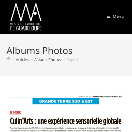
Skip
to
Menu
content
Albums Photos
>
Articles
>
Albums Photos
>
Page 4