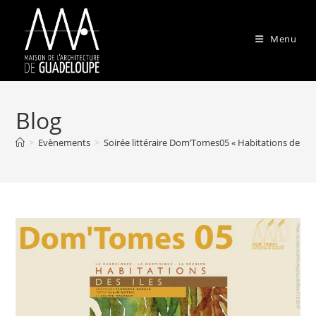
Skip
to
Menu
content
Blog
>
Evènements
>
Soirée littéraire Dom’Tomes05 « Habitations des île