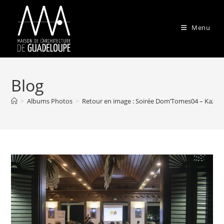
Skip
to
Menu
content
Blog
>
Albums Photos
>
Retour en image : Soirée Dom’Tomes04 – Kaz An