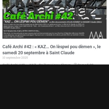
Café Archi #42 : « KAZ… On lèspwi pou dèmen », le
samedi 20 septembre à Saint Claude
10 septembre 2025
Café Archi #42 : « KAZ… On lèspwi pou dèmen » 🗓 Samedi 20
septembre
Maison patrimoniale, Saint-Claude. 📽 « KAZ… On
lèspwi pou dèmen » : un
Lire la suite »