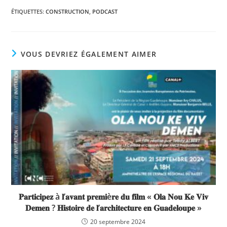
ÉTIQUETTES
:
CONSTRUCTION
,
PODCAST
VOUS DEVRIEZ ÉGALEMENT AIMER
𝐏𝐚𝐫𝐭𝐢𝐜𝐢𝐩𝐞𝐳 à 𝐥’𝐚𝐯𝐚𝐧𝐭 𝐩𝐫𝐞𝐦𝐢è𝐫𝐞 𝐝𝐮 𝐟𝐢𝐥𝐦 « 𝐎𝐥𝐚 𝐍𝐨𝐮 𝐊𝐞 𝐕𝐢𝐯
𝐃𝐞𝐦𝐞𝐧 ? 𝐇𝐢𝐬𝐭𝐨𝐢𝐫𝐞 𝐝𝐞 𝐥’𝐚𝐫𝐜𝐡𝐢𝐭𝐞𝐜𝐭𝐮𝐫𝐞 𝐞𝐧 𝐆𝐮𝐚𝐝𝐞𝐥𝐨𝐮𝐩𝐞 »
20 septembre 2024