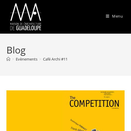
Skip
to
Menu
content
Blog
>
Evènements
>
Café Archi #11